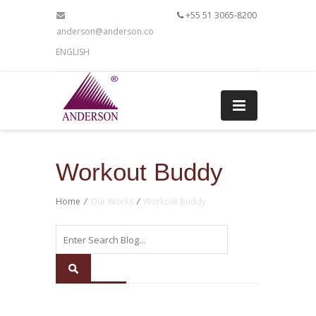
+55 51 3065-8200
anderson@anderson.com.br
ENGLISH
Workout Buddy
Home
/
Our Works
/
Workout Buddy