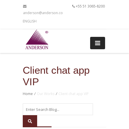
+55 51 3065-8200
anderson@anderson.com.br
ENGLISH
Client chat app
VIP
Home
/
Our Works
/
Client chat app VIP