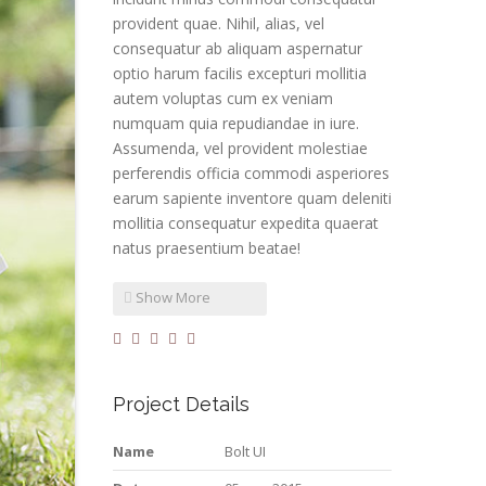
provident quae. Nihil, alias, vel
consequatur ab aliquam aspernatur
optio harum facilis excepturi mollitia
autem voluptas cum ex veniam
numquam quia repudiandae in iure.
Assumenda, vel provident molestiae
perferendis officia commodi asperiores
earum sapiente inventore quam deleniti
mollitia consequatur expedita quaerat
natus praesentium beatae!
Show More
Project Details
Name
Bolt UI