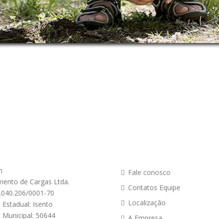
s
cadastrais
Acesso
rápido
n
Fale conosco
mento de Cargas Ltda.
Contatos Equipe
.040.206/0001-70
Localização
o Estadual: Isento
o Municipal: 50644
A Empresa