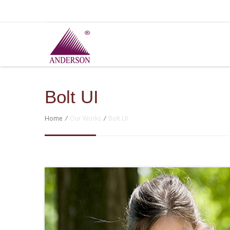
Bolt UI
Home
/
Our Works
/
Bolt UI