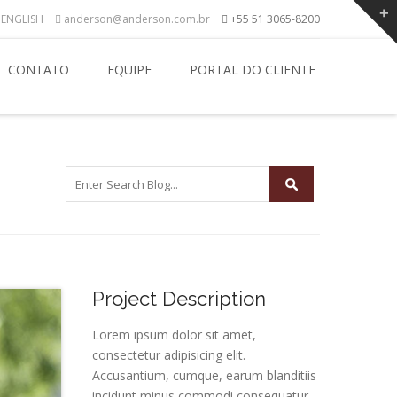
ENGLISH
anderson@anderson.com.br
+55 51 3065-8200
CONTATO
EQUIPE
PORTAL DO CLIENTE
Project Description
Lorem ipsum dolor sit amet,
consectetur adipisicing elit.
Accusantium, cumque, earum blanditiis
incidunt minus commodi consequatur