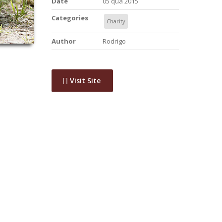
Date
05 qua 2015
Categories
Charity
Author
Rodrigo
Visit Site