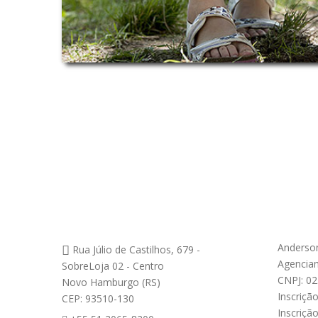
Anderson
Agenciamento
Dado
Anderso
Rua Júlio de Castilhos, 679 -
Agencia
SobreLoja 02 - Centro
CNPJ: 02
Novo Hamburgo (RS)
Inscriçã
CEP: 93510-130
Inscriçã